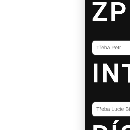
ZP
IN