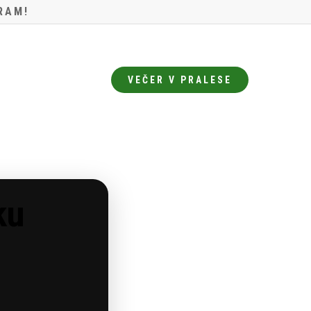
Menu
RAM!
VEČER V PRALESE
ku