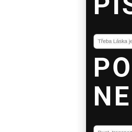
PÍ
P
NE