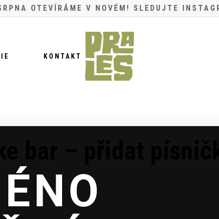
 SRPNA OTEVÍRÁME V NOVÉM! SLEDUJTE INSTAG
IE
KONTAKT
e bar – přidat písnič
MÉNO