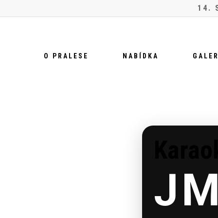
Skip
14.
to
main
content
O PRALESE
NABÍDKA
GALER
Karaok
J